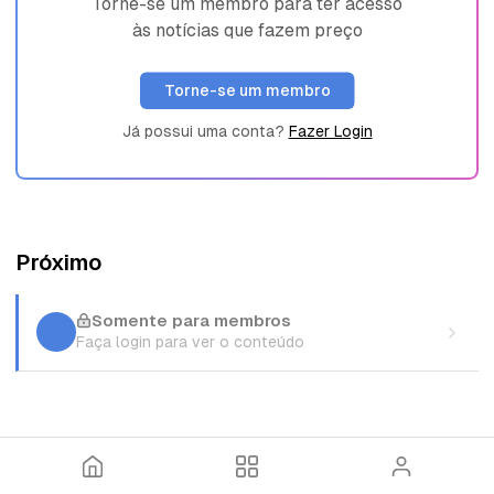
Torne-se um membro para ter acesso
às notícias que fazem preço
Torne-se um membro
Já possui uma conta?
Fazer Login
Próximo
Somente para membros
Faça login para ver o conteúdo
I
T
E
n
ó
n
í
p
t