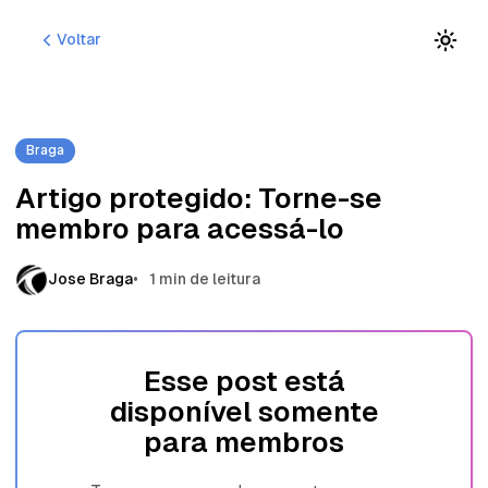
P
P
P
Voltar
u
u
u
l
l
l
a
a
a
r
r
r
p
p
p
Braga
a
a
a
r
r
r
Artigo protegido: Torne-se
a
a
a
membro para acessá-lo
n
p
c
a
o
o
v
s
n
Jose Braga
1 min de leitura
e
t
t
g
s
e
a
ú
ç
d
Esse post está
ã
o
disponível somente
o
para membros