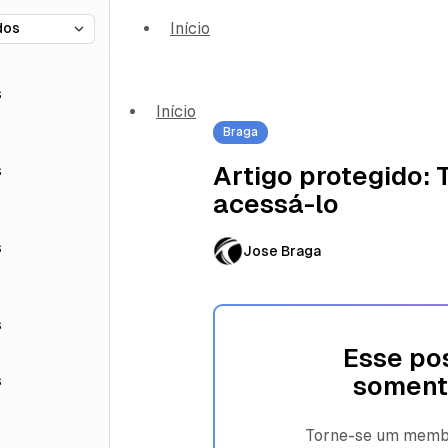
Início
s
Início
Braga
s
Artigo protegido:
acessá-lo
s
Jose Braga
s
Esse pos
s
soment
Torne-se um membro