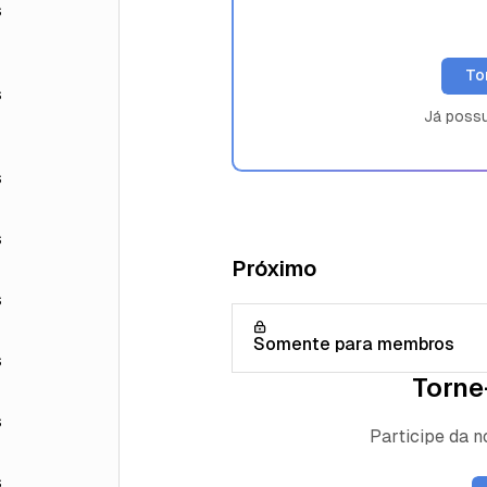
s
To
s
Já poss
s
s
Próximo
s
Somente para membros
s
Torne
s
Participe da 
s