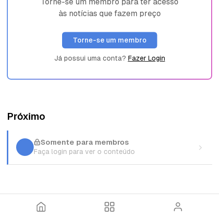
Torne-se um membro para ter acesso
às notícias que fazem preço
Torne-se um membro
Já possui uma conta?
Fazer Login
Próximo
Somente para membros
Faça login para ver o conteúdo
I
T
E
n
ó
n
í
p
t