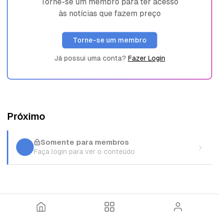
Torne-se um membro para ter acesso
às notícias que fazem preço
Torne-se um membro
Já possui uma conta?
Fazer Login
Próximo
Somente para membros
Faça login para ver o conteúdo
I
T
E
n
ó
n
í
p
t