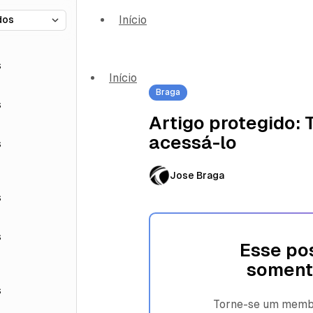
Início
s
Início
Braga
s
Artigo protegido:
acessá-lo
s
Jose Braga
s
s
Esse pos
soment
s
Torne-se um membro