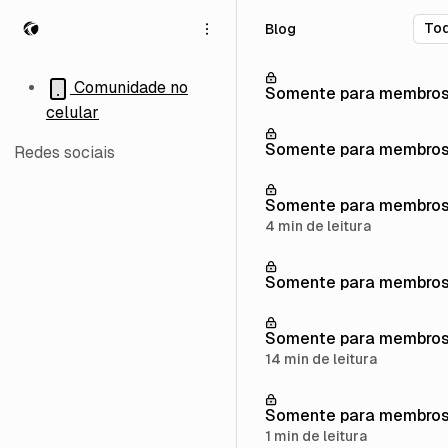
P
P
P
Blog
u
u
u
l
l
l
a
a
a
Comunidade no
Somente para membro
r
r
r
celular
p
p
p
a
a
a
Somente para membro
Redes sociais
r
r
r
a
a
a
Somente para membro
n
p
c
a
o
o
4 min de leitura
v
s
n
e
t
t
Somente para membro
g
s
e
a
ú
ç
d
Somente para membro
ã
o
14 min de leitura
o
Somente para membro
1 min de leitura