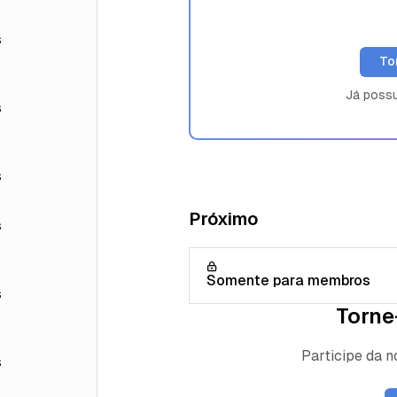
s
To
Já poss
s
s
Próximo
s
Somente para membros
s
Torne
Participe da 
s