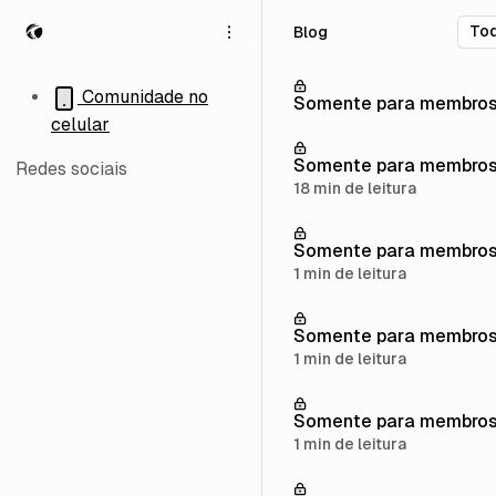
P
P
P
Blog
u
u
u
l
l
l
a
a
a
Comunidade no
Somente para membro
r
r
r
celular
p
p
p
a
a
a
Somente para membro
Redes sociais
r
r
r
18 min de leitura
a
a
a
n
p
c
Somente para membro
a
o
o
v
s
n
1 min de leitura
e
t
t
g
s
e
Somente para membro
a
ú
1 min de leitura
ç
d
ã
o
o
Somente para membro
1 min de leitura