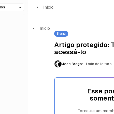
Início
s
Início
Braga
s
Artigo protegido:
acessá-lo
s
Jose Braga
1 min de leitura
s
Esse pos
s
soment
Torne-se um membro