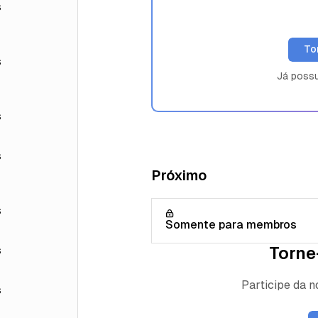
s
To
s
Já poss
s
s
Próximo
s
Somente para membros
Torne
s
Participe da 
s