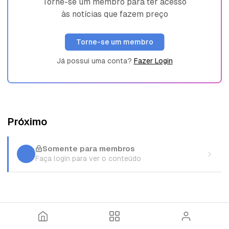
Torne-se um membro para ter acesso
às notícias que fazem preço
Torne-se um membro
Já possui uma conta?
Fazer Login
Próximo
Somente para membros
Faça login para ver o conteúdo
I
T
E
n
ó
n
í
p
t