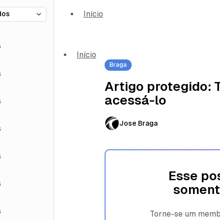
Início
s
Início
Braga
s
Artigo protegido:
acessá-lo
s
Jose Braga
s
s
Esse pos
s
soment
s
Torne-se um membro