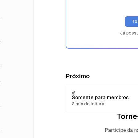
s
To
Já poss
s
s
Próximo
s
Somente para membros
2 min de leitura
s
Torne
Participe da 
s