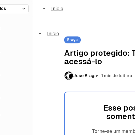
Início
s
Início
Braga
s
Artigo protegido:
acessá-lo
s
Jose Braga
1 min de leitura
s
Esse pos
s
soment
Torne-se um membro