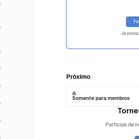
s
To
s
Já poss
s
s
Próximo
s
Somente para membros
s
Torne
s
Participe da 
s