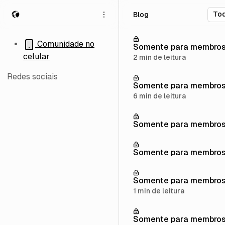
P
P
P
Blog
u
u
u
l
l
l
a
a
a
Comunidade no
Somente para membro
r
r
r
celular
2 min de leitura
p
p
p
a
a
a
Redes sociais
r
r
r
Somente para membro
a
a
a
6 min de leitura
n
p
c
a
o
o
Somente para membro
v
s
n
e
t
t
g
s
e
Somente para membro
a
ú
ç
d
ã
o
Somente para membro
o
1 min de leitura
Somente para membro