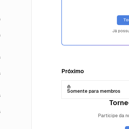
s
To
Já poss
s
s
Próximo
s
Somente para membros
s
Torne
s
Participe da 