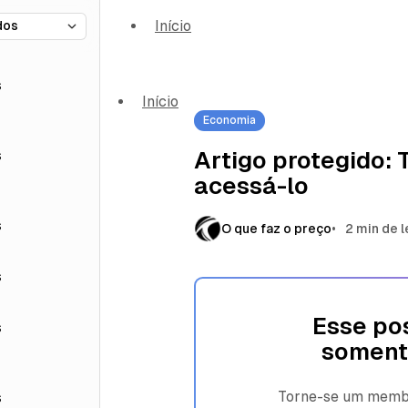
Início
s
Início
Economia
s
Artigo protegido:
acessá-lo
s
O que faz o preço
2 min de l
s
Esse pos
s
soment
Torne-se um membro
s