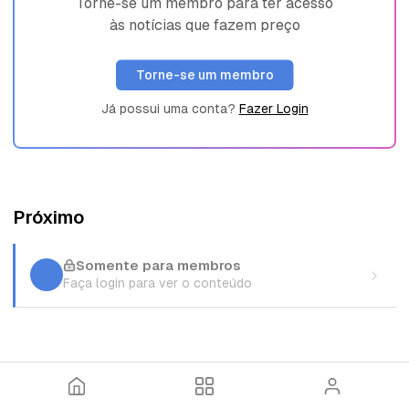
Torne-se um membro para ter acesso
às notícias que fazem preço
Torne-se um membro
Já possui uma conta?
Fazer Login
Próximo
Somente para membros
Faça login para ver o conteúdo
I
T
E
n
ó
n
í
p
t