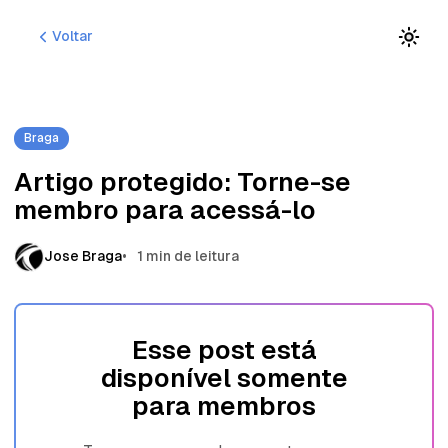
P
P
P
Voltar
u
u
u
l
l
l
a
a
a
r
r
r
p
p
p
Braga
a
a
a
r
r
r
Artigo protegido: Torne-se
a
a
a
membro para acessá-lo
n
p
c
a
o
o
v
s
n
Jose Braga
1 min de leitura
e
t
t
g
s
e
a
ú
ç
d
Esse post está
ã
o
disponível somente
o
para membros