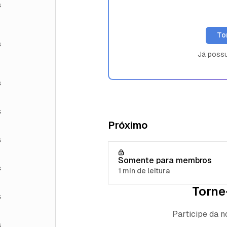
s
To
s
Já poss
s
s
Próximo
s
Somente para membros
s
1 min de leitura
Torne
s
Participe da 
s