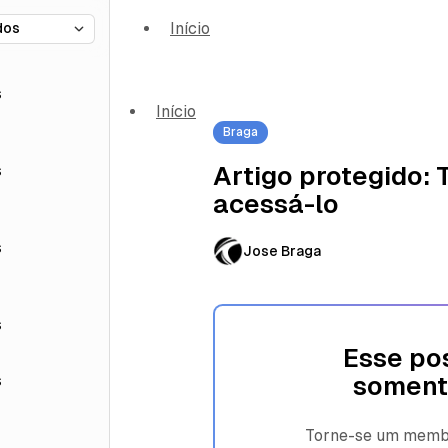
Início
s
Início
Braga
s
Artigo protegido:
acessá-lo
s
Jose Braga
s
Esse pos
s
soment
Torne-se um membro