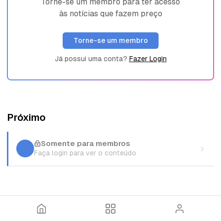
Torne-se um membro para ter acesso
às notícias que fazem preço
Torne-se um membro
Já possui uma conta?
Fazer Login
Próximo
Somente para membros
Faça login para ver o conteúdo
I
T
E
n
ó
n
í
p
t