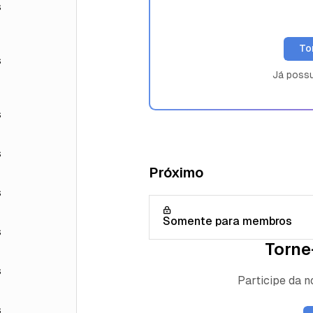
s
To
s
Já poss
s
s
Próximo
s
Somente para membros
s
Torne
s
Participe da 
s