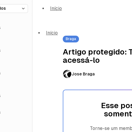
Início
s
Início
Braga
s
Artigo protegido:
acessá-lo
s
Jose Braga
s
Esse pos
s
soment
Torne-se um membro