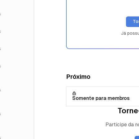
s
To
s
Já poss
s
s
Próximo
s
Somente para membros
Torne
s
Participe da 
s