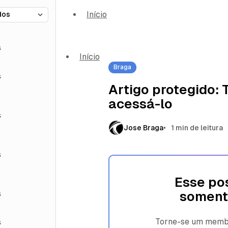
Início
s
Início
Braga
s
Artigo protegido:
acessá-lo
s
Jose Braga
1 min de leitura
s
Esse pos
s
soment
Torne-se um membro
s