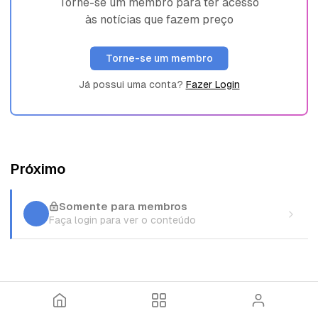
Torne-se um membro para ter acesso
às notícias que fazem preço
Torne-se um membro
Já possui uma conta?
Fazer Login
Próximo
Somente para membros
Faça login para ver o conteúdo
I
T
E
n
ó
n
í
p
t