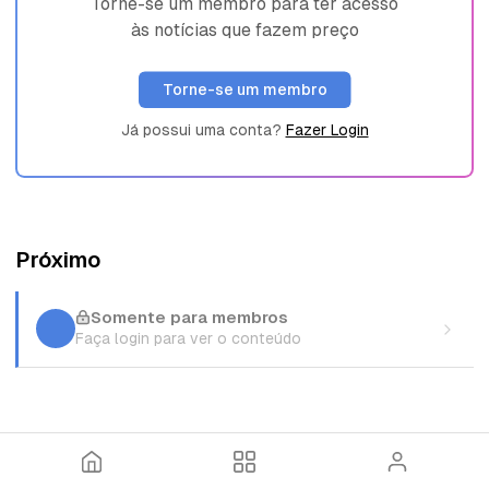
Torne-se um membro para ter acesso
às notícias que fazem preço
Torne-se um membro
Já possui uma conta?
Fazer Login
Próximo
Somente para membros
Faça login para ver o conteúdo
I
T
E
n
ó
n
í
p
t