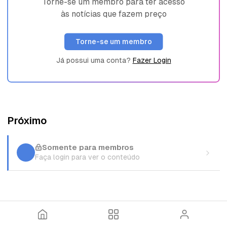
Torne-se um membro para ter acesso
às notícias que fazem preço
Torne-se um membro
Já possui uma conta?
Fazer Login
Próximo
Somente para membros
Faça login para ver o conteúdo
I
T
E
n
ó
n
í
p
t