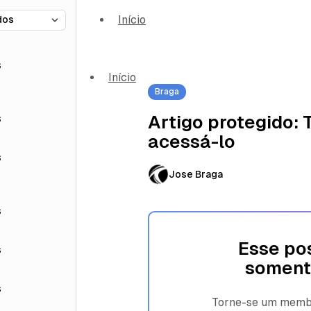
Início
s
Início
Braga
s
Artigo protegido:
acessá-lo
s
Jose Braga
s
Esse pos
s
soment
s
Torne-se um membro