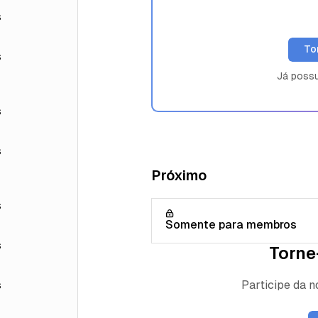
s
To
s
Já poss
s
s
Próximo
s
Somente para membros
s
Torne
Participe da 
s