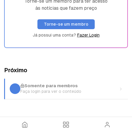
Torne-se um membro para ter acesso
às notícias que fazem preço
Torne-se um membro
Já possui uma conta?
Fazer Login
Próximo
Somente para membros
Faça login para ver o conteúdo
I
T
E
n
ó
n
í
p
t