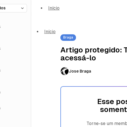
Início
s
Início
Braga
s
Artigo protegido:
acessá-lo
s
Jose Braga
s
Esse pos
s
soment
Torne-se um membro