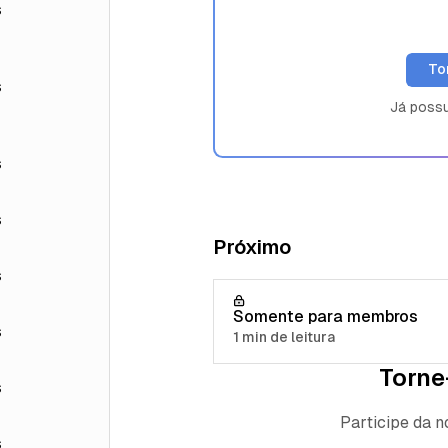
s
To
s
Já poss
s
s
Próximo
s
Somente para membros
s
1 min de leitura
Torne
s
Participe da 
s