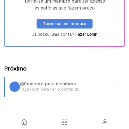
Torne-se um membro para ter acesso
às notícias que fazem preço
Torne-se um membro
Já possui uma conta?
Fazer Login
Próximo
Somente para membros
Faça login para ver o conteúdo
I
T
E
n
ó
n
í
p
t