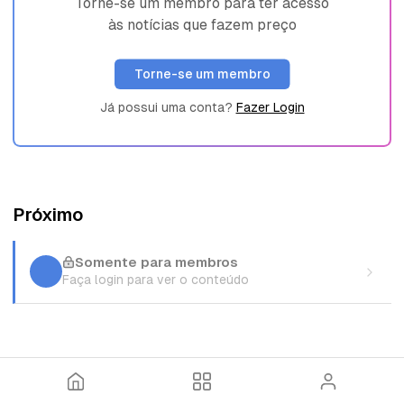
Torne-se um membro para ter acesso
às notícias que fazem preço
Torne-se um membro
Já possui uma conta?
Fazer Login
Próximo
Somente para membros
Faça login para ver o conteúdo
I
T
E
n
ó
n
í
p
t