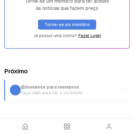
Torne-se um membro para ter acesso
às notícias que fazem preço
Torne-se um membro
Já possui uma conta?
Fazer Login
Próximo
Somente para membros
Faça login para ver o conteúdo
I
T
E
n
ó
n
í
p
t