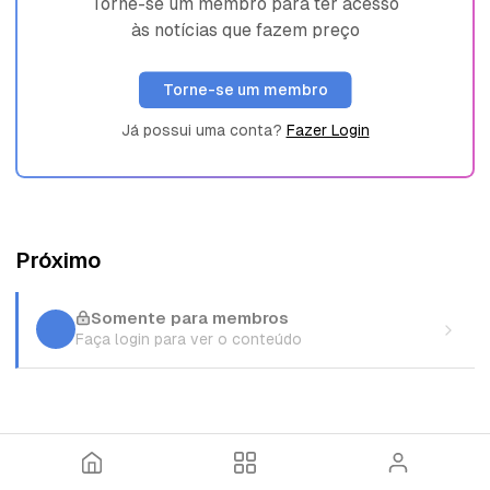
Torne-se um membro para ter acesso
às notícias que fazem preço
Torne-se um membro
Já possui uma conta?
Fazer Login
Próximo
Somente para membros
Faça login para ver o conteúdo
I
T
E
n
ó
n
í
p
t