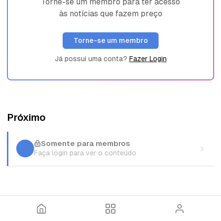
Torne-se um membro para ter acesso
às notícias que fazem preço
Torne-se um membro
Já possui uma conta?
Fazer Login
Próximo
Somente para membros
Faça login para ver o conteúdo
I
T
E
n
ó
n
í
p
t