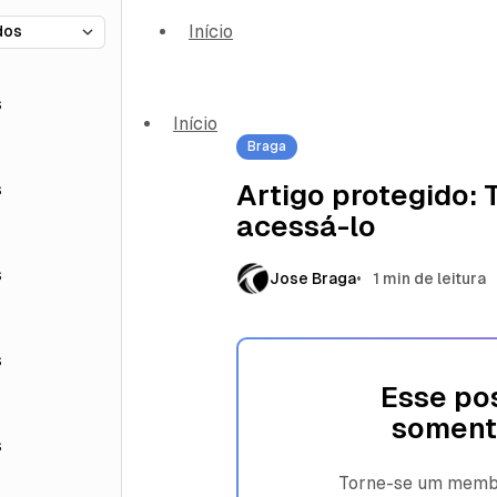
Início
s
Início
Braga
s
Artigo protegido:
acessá-lo
s
Jose Braga
1 min de leitura
s
Esse pos
soment
s
Torne-se um membro