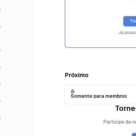
s
To
s
Já poss
s
s
Próximo
s
Somente para membros
s
Torne
s
Participe da 