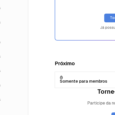
s
To
s
Já poss
s
s
Próximo
s
Somente para membros
s
Torne
s
Participe da 