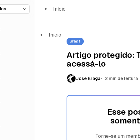
Início
s
Início
Braga
s
Artigo protegido:
acessá-lo
s
Jose Braga
2 min de leitura
s
Esse pos
soment
s
Torne-se um membro