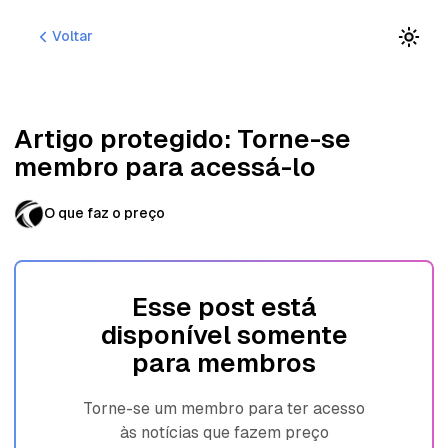
P
P
P
Voltar
u
u
u
l
l
l
a
a
a
r
r
r
p
p
p
Artigo protegido: Torne-se
a
a
a
membro para acessá-lo
r
r
r
a
a
a
n
p
c
O que faz o preço
a
o
o
v
s
n
e
t
t
g
s
e
Esse post está
a
ú
disponível somente
ç
d
ã
o
para membros
o
Torne-se um membro para ter acesso
às notícias que fazem preço