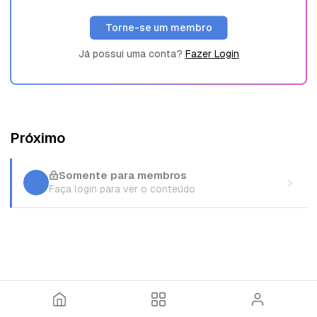
Torne-se um membro
Já possui uma conta?
Fazer Login
Próximo
Somente para membros
Faça login para ver o conteúdo
I
T
E
n
ó
n
í
p
t