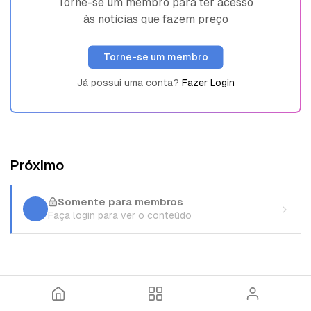
Torne-se um membro para ter acesso
às notícias que fazem preço
Torne-se um membro
Já possui uma conta?
Fazer Login
Próximo
Somente para membros
Faça login para ver o conteúdo
I
T
E
n
ó
n
í
p
t