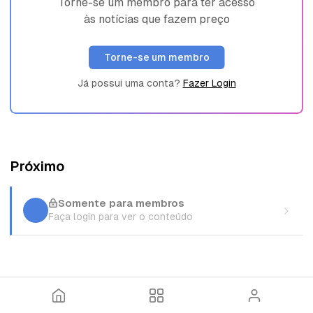
Torne-se um membro para ter acesso
às notícias que fazem preço
Torne-se um membro
Já possui uma conta?
Fazer Login
Próximo
Somente para membros
Faça login para ver o conteúdo
I
T
E
n
ó
n
í
p
t