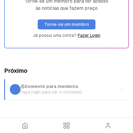
Torne-se um membro para ter acesso
às notícias que fazem preço
Torne-se um membro
Já possui uma conta?
Fazer Login
Próximo
Somente para membros
Faça login para ver o conteúdo
I
T
E
n
ó
n
í
p
t