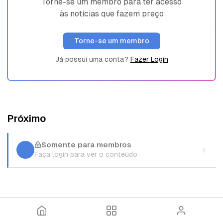
Torne-se um membro para ter acesso
às notícias que fazem preço
Torne-se um membro
Já possui uma conta?
Fazer Login
Próximo
Somente para membros
Faça login para ver o conteúdo
I
T
E
n
ó
n
í
p
t