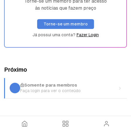
Torne-se um membro para ter acesso
às notícias que fazem preço
Torne-se um membro
Já possui uma conta?
Fazer Login
Próximo
Somente para membros
Faça login para ver o conteúdo
I
T
E
n
ó
n
í
p
t