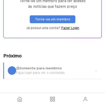
Torne-se um membro para ter acesso
às notícias que fazem preço
Torne-se um membro
Já possui uma conta?
Fazer Login
Próximo
Somente para membros
Faça login para ver o conteúdo
I
T
E
n
ó
n
í
p
t